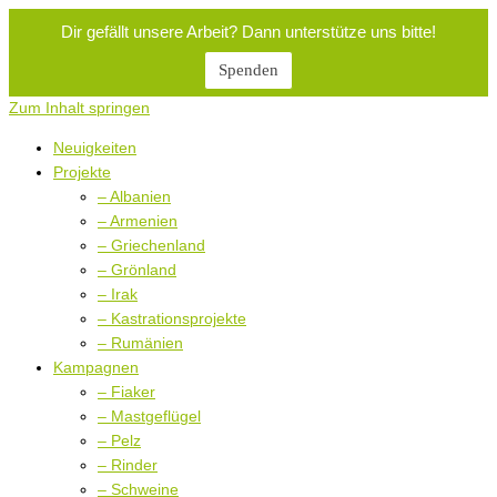
Dir gefällt unsere Arbeit? Dann unterstütze uns bitte!
Spenden
Zum Inhalt springen
Neuigkeiten
Projekte
– Albanien
– Armenien
– Griechenland
– Grönland
– Irak
– Kastrationsprojekte
– Rumänien
Kampagnen
– Fiaker
– Mastgeflügel
– Pelz
– Rinder
– Schweine