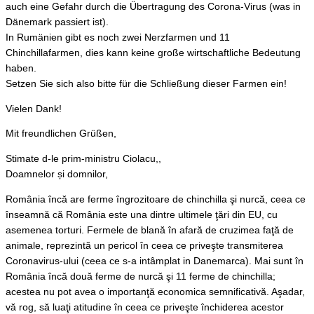
auch eine Gefahr durch die Übertragung des Corona-Virus (was in
Dänemark passiert ist).
In Rumänien gibt es noch zwei Nerzfarmen und 11
Chinchillafarmen, dies kann keine große wirtschaftliche Bedeutung
haben.
Setzen Sie sich also bitte für die Schließung dieser Farmen ein!
Vielen Dank!
Mit freundlichen Grüßen,
Stimate d-le prim-ministru Ciolacu,,
Doamnelor și domnilor,
România încă are ferme îngrozitoare de chinchilla şi nurcă, ceea ce
înseamnă că România este una dintre ultimele ţări din EU, cu
asemenea torturi. Fermele de blană în afară de cruzimea faţă de
animale, reprezintă un pericol în ceea ce priveşte transmiterea
Coronavirus-ului (ceea ce s-a intâmplat in Danemarca). Mai sunt în
România încă două ferme de nurcă şi 11 ferme de chinchilla;
acestea nu pot avea o importanţă economica semnificativă. Aşadar,
vă rog, să luaţi atitudine în ceea ce priveşte închiderea acestor