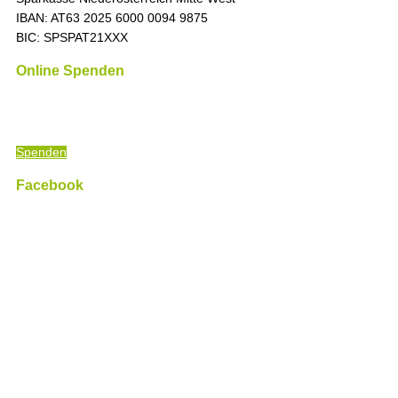
IBAN: AT63 2025 6000 0094 9875
BIC: SPSPAT21XXX
Online Spenden
„Die Zeit ist immer richtig, um das Richtige zu tun.
“ (Martin
Luther King)
Spenden
Facebook