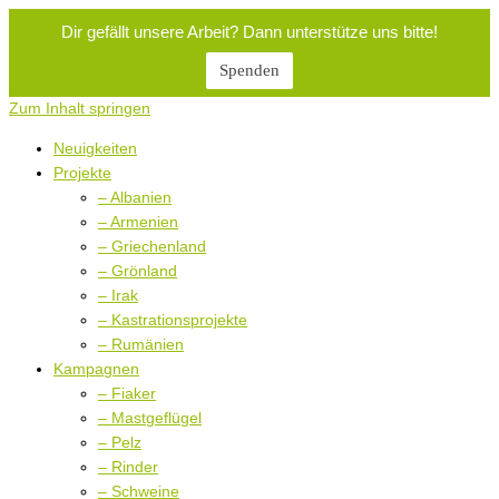
Dir gefällt unsere Arbeit? Dann unterstütze uns bitte!
Spenden
Zum Inhalt springen
Neuigkeiten
Projekte
– Albanien
– Armenien
– Griechenland
– Grönland
– Irak
– Kastrationsprojekte
– Rumänien
Kampagnen
– Fiaker
– Mastgeflügel
– Pelz
– Rinder
– Schweine