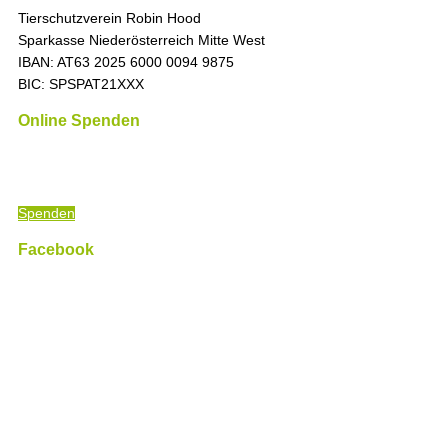
Tierschutzverein Robin Hood
Sparkasse Niederösterreich Mitte West
IBAN: AT63 2025 6000 0094 9875
BIC: SPSPAT21XXX
Online Spenden
„Die Zeit ist immer richtig, um das Richtige zu tun.
“ (Martin
Luther King)
Spenden
Facebook