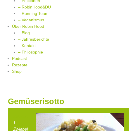
– Petitionen
– RobinHood&DU
– Running Team
– Veganismus
Über Robin Hood
– Blog
– Jahresberichte
– Kontakt
– Philosophie
Podcast
Rezepte
Shop
Gemüserisotto
Zutaten:
1
Zwiebel