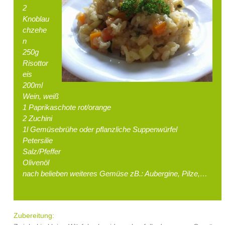
2
Knoblau
chzehe
n
250g
Risottor
eis
200ml
Wein, weiß
1 Paprikaschote rot/orange
2 Zuchini
1l Gemüsebrühe oder pflanzliche Suppenwürfel
Petersilie
Salz/Pfeffer
Olivenöl
nach belieben weiteres Gemüse zB.: Aubergine, Pilze,…
Zubereitung: