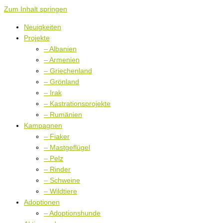
Zum Inhalt springen
Neuigkeiten
Projekte
– Albanien
– Armenien
– Griechenland
– Grönland
– Irak
– Kastrationsprojekte
– Rumänien
Kampagnen
– Fiaker
– Mastgeflügel
– Pelz
– Rinder
– Schweine
– Wildtiere
Adoptionen
– Adoptionshunde