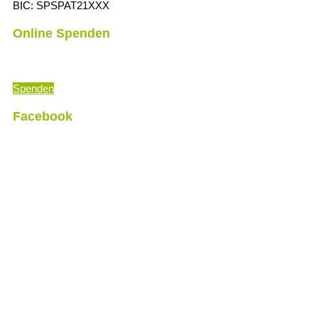
BIC: SPSPAT21XXX
Online Spenden
„Die Zeit ist immer richtig, um das Richtige zu tun.
“ (Martin Luther
Spenden
Facebook