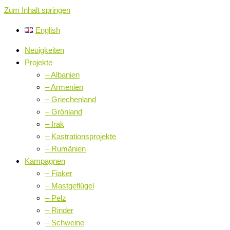
Zum Inhalt springen
English
Neuigkeiten
Projekte
– Albanien
– Armenien
– Griechenland
– Grönland
– Irak
– Kastrationsprojekte
– Rumänien
Kampagnen
– Fiaker
– Mastgeflügel
– Pelz
– Rinder
– Schweine