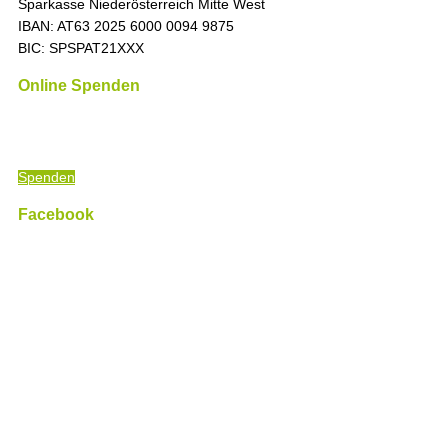
Sparkasse Niederösterreich Mitte West
IBAN: AT63 2025 6000 0094 9875
BIC: SPSPAT21XXX
Online Spenden
„Die Zeit ist immer richtig, um das Richtige zu tun.
“ (Martin
Luther King)
Spenden
Facebook