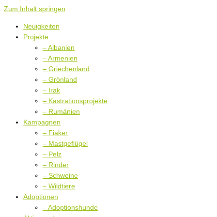
Zum Inhalt springen
Neuigkeiten
Projekte
– Albanien
– Armenien
– Griechenland
– Grönland
– Irak
– Kastrationsprojekte
– Rumänien
Kampagnen
– Fiaker
– Mastgeflügel
– Pelz
– Rinder
– Schweine
– Wildtiere
Adoptionen
– Adoptionshunde