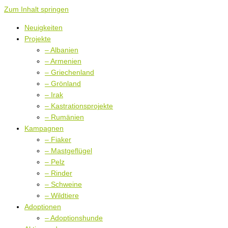
Zum Inhalt springen
Neuigkeiten
Projekte
– Albanien
– Armenien
– Griechenland
– Grönland
– Irak
– Kastrationsprojekte
– Rumänien
Kampagnen
– Fiaker
– Mastgeflügel
– Pelz
– Rinder
– Schweine
– Wildtiere
Adoptionen
– Adoptionshunde