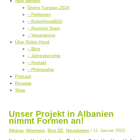
Aktiv werden
Giving Tuesday 2024
– Petitionen
– RobinHood&DU
– Running Team
– Veganismus
Über Robin Hood
– Blog
– Jahresberichte
– Kontakt
– Philosophie
Podcast
Rezepte
Shop
Unser Projekt in Albanien
nimmt Formen an!
Albania
,
Allgemein
,
Blog DE
,
Neuigkeiten
/
11. Januar 2022