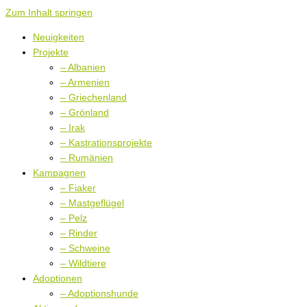
Zum Inhalt springen
Neuigkeiten
Projekte
– Albanien
– Armenien
– Griechenland
– Grönland
– Irak
– Kastrationsprojekte
– Rumänien
Kampagnen
– Fiaker
– Mastgeflügel
– Pelz
– Rinder
– Schweine
– Wildtiere
Adoptionen
– Adoptionshunde