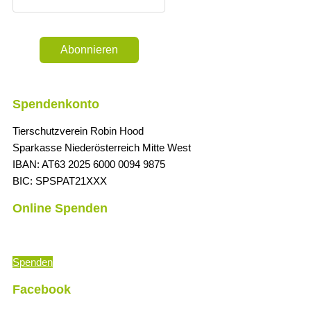
Abonnieren
Spendenkonto
Tierschutzverein Robin Hood
Sparkasse Niederösterreich Mitte West
IBAN: AT63 2025 6000 0094 9875
BIC: SPSPAT21XXX
Online Spenden
„Die Zeit ist immer richtig, um das Richtige zu tun.
“ (Martin Luther
Spenden
Facebook