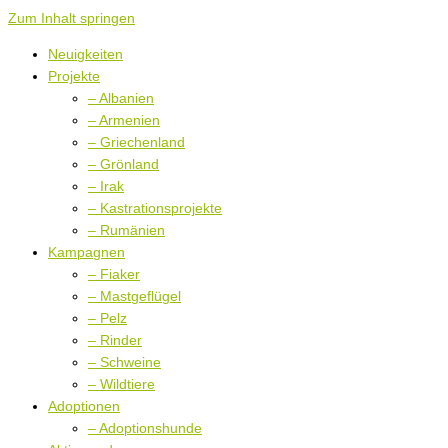
Zum Inhalt springen
Neuigkeiten
Projekte
– Albanien
– Armenien
– Griechenland
– Grönland
– Irak
– Kastrationsprojekte
– Rumänien
Kampagnen
– Fiaker
– Mastgeflügel
– Pelz
– Rinder
– Schweine
– Wildtiere
Adoptionen
– Adoptionshunde