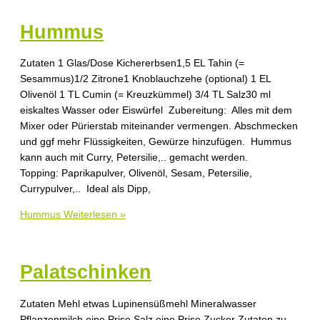
Hummus
Zutaten 1 Glas/Dose Kichererbsen1,5 EL Tahin (=
Sesammus)1/2 Zitrone1 Knoblauchzehe (optional) 1 EL
Olivenöl 1 TL Cumin (= Kreuzkümmel) 3/4 TL Salz30 ml
eiskaltes Wasser oder Eiswürfel Zubereitung: Alles mit dem
Mixer oder Pürierstab miteinander vermengen. Abschmecken
und ggf mehr Flüssigkeiten, Gewürze hinzufügen. Hummus
kann auch mit Curry, Petersilie,.. gemacht werden.
Topping: Paprikapulver, Olivenöl, Sesam, Petersilie,
Currypulver,.. Ideal als Dipp,
Hummus
Weiterlesen »
Palatschinken
Zutaten Mehl etwas Lupinensüßmehl Mineralwasser
Pflanzenmilch eine Prise Salz eine Prise Zucker Zutaten zu